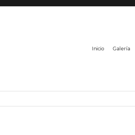
Inicio
Galería
mientos para una atencion personalisada con cada perro.
Canina Tenerife