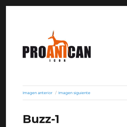
PROANICAN es un hotel canino familiar con pocos aloja
PROANICAN – Residencia 
Imagen anterior
Imagen siguiente
Buzz-1