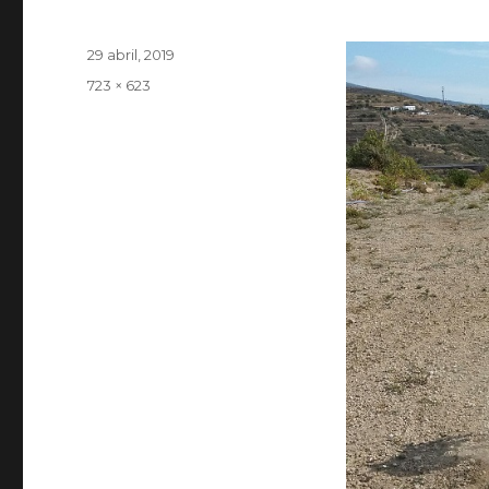
Publicado
29 abril, 2019
el
Tamaño
723 × 623
completo